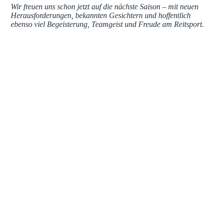
Wir freuen uns schon jetzt auf die nächste Saison – mit neuen
Herausforderungen, bekannten Gesichtern und hoffentlich
ebenso viel Begeisterung, Teamgeist und Freude am Reitsport.
7acdf4c1-6d5f-4b87-baea-cf09f3dd9401